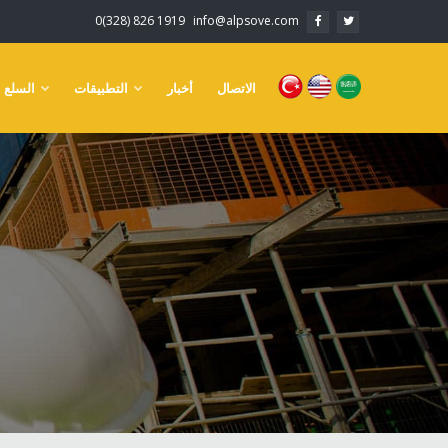
0(328) 826 1919
info@alpsove.com
الاتصال
أخبار
التطبيقات
السلع