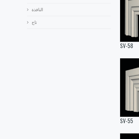
النافذة
تاج
SV-58
SV-55