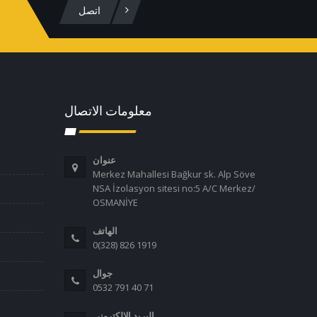
اتصل
معلومات الاتصال
عنوان
Merkez Mahallesi Bağkur sk. Alp Söve
NSA İzolasyon sitesi no:5 A/C Merkez/
OSMANİYE
الهاتف
0(328) 826 1919
جوال
0532 791 40 71
البريد الإلكتروني