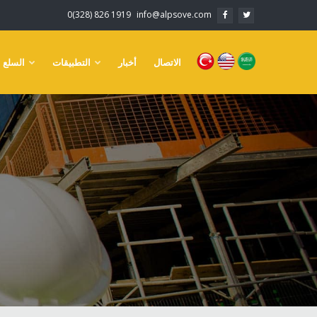
0(328) 826 1919
info@alpsove.com
الاتصال
أخبار
التطبيقات
السلع